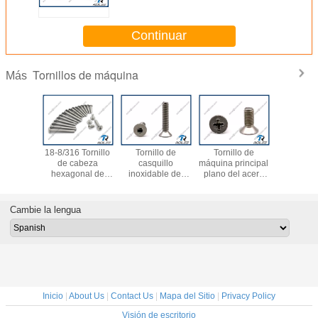
máquina serrados cabeza de la
lavadora
Continuar
Tornillos de máquina
Más
18-8/316 Tornillo
Tornillo de
Tornillo de
Tornill
de cabeza
casquillo
máquina principal
máquina f
hexagonal de
inoxidable del
plano del acero
hilo de Al
acero inoxidable
zócalo de Allen
inoxidable de
Drive Fla
Allent Bolt
de la cabeza del
Philips, SS
30
plano de acero
304/316/18-
inoxidable
Cambie la lengua
304/316/A2/A4
8/A2/A4
8
Inicio
|
About Us
|
Contact Us
|
Mapa del Sitio
|
Privacy Policy
Visión de escritorio