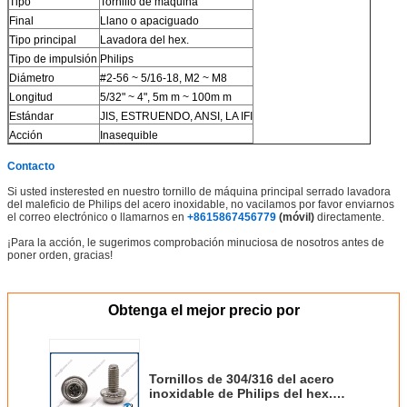
Tipo
Tornillo de máquina
Final
Llano o apaciguado
Tipo principal
Lavadora del hex.
Tipo de impulsión
Philips
Diámetro
#2-56 ~ 5/16-18, M2 ~ M8
Longitud
5/32" ~ 4", 5m m ~ 100m m
Estándar
JIS, ESTRUENDO, ANSI, LA IFI
Acción
Inasequible
Contacto
Si usted insterested en nuestro tornillo de máquina principal serrado lavadora
del maleficio de Philips del acero inoxidable, no vacilamos por favor enviarnos
el correo electrónico o llamarnos en
+8615867456779
(móvil)
directamente.
¡Para la acción, le sugerimos comprobación minuciosa de nosotros antes de
poner orden, gracias!
Obtenga el mejor precio por
Tornillos de 304/316 del acero
inoxidable de Philips del hex.