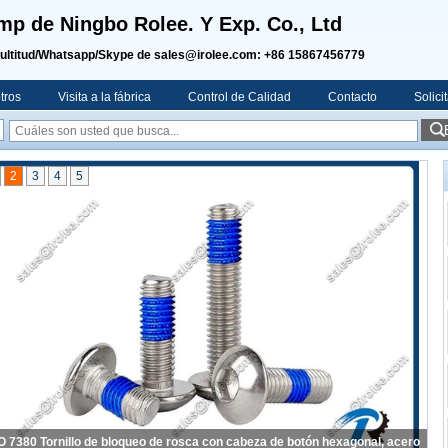
mp de Ningbo Rolee. Y Exp. Co., Ltd
ultitud/Whatsapp/Skype de sales@irolee.com: +86 15867456779
tros
Visita a la fábrica
Control de Calidad
Contacto
Solici
2
3
4
5
O 7380 Tornillo de bloqueo de rosca con cabeza de botón hexagonal, acero