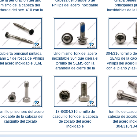
de la perforación del uno
cabeza del braguero de
chapa penetr
mismo de la cabeza del
Philips del acero inoxidable
principales p
eborde del hex. 410 con la
inoxidables de la
lavadora del neopreno
cuadrad
cubierta principal pintada
Uno mismo Torx del acero
304/316 tornillo d
lano 17 de rosca de Philips
inoxidable 304 que cierra el
SEMS de la cac
del acero inoxidable 316L
tornillo de SEMS con la
Philips del acero 
arandela de cierre de la
con el plano y las
fractura y la lavadora plana
elástica
ornillo prisionero del acero
18-8/304/316 tornillo de
tornillo de casqui
noxidable de la cabeza del
casquillo Torx de la cabeza
cabeza de zócalo
casquillo del zócalo
de zócalo del acero
del acero inox
inoxidable
304/316/18-