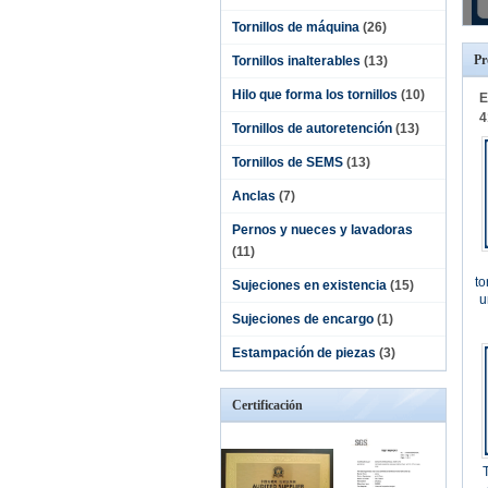
Tornillos de máquina
(26)
Pr
Tornillos inalterables
(13)
Hilo que forma los tornillos
(10)
E
4
Tornillos de autoretención
(13)
Tornillos de SEMS
(13)
Anclas
(7)
Pernos y nueces y lavadoras
(11)
to
Sujeciones en existencia
(15)
u
Sujeciones de encargo
(1)
Estampación de piezas
(3)
Certificación
T