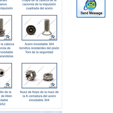
antes
chapa de la cabeza de la
lanos
cacerola de la impulsión
 impulsión
cuadrada del acero
a
inoxidable
e la cabeza
Acero inoxidable 304
erola de
tornillos resistentes del pisón
inoxidable
Torx de la seguridad
 arandelas
s
llo de la
Nuez de Keps de la nuez de
 de Allen
la K-cerradura del acero
idable
inoxidable 304
8/A2