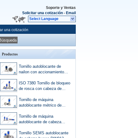
Soporte y Ventas
Solicitar una cotización
-
Email
Select Language
tar una cotización
Búsqueda
Productos
Tornillo autoblocante de
nailon con accionamiento
hexagonal de cabeza plana
DIN7991, inoxidable 18-
ISO 7380 Tornillo de bloqueo
8/304/316
de rosca con cabeza de
botón hexagonal, acero
inoxidable 304/316
Tornillo de máquina
autoblocante métrico de
cabeza plana Philips de
acero inoxidable A2-A4
Tornillo de máquina
autoblocante de cabeza
plana Philips, acero
inoxidable 304/18-8/316
Tornillo SEMS autoblocante