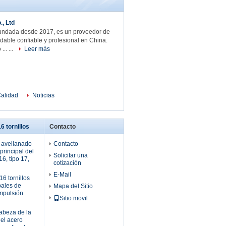
, Ltd
 fundada desde 2017, es un proveedor de
idable confiable y profesional en China.
 ... ...
Leer más
Calidad
Noticias
6 tornillos
Contacto
a avellanado
Contacto
 principal del
Solicitar una
6, tipo 17,
cotización
E-Mail
6 tornillos
pales de
Mapa del Sitio
impulsión
Sitio movil
abeza de la
del acero