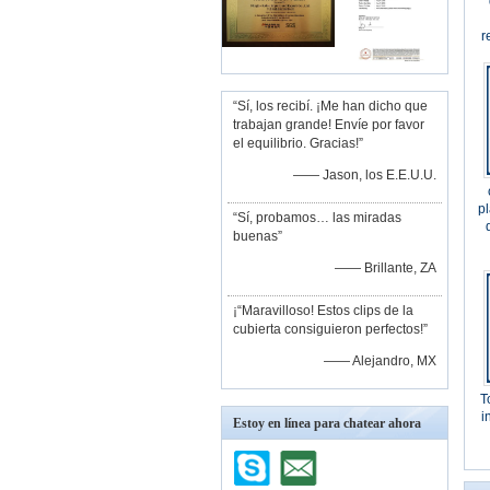
r
“Sí, los recibí. ¡Me han dicho que
trabajan grande! Envíe por favor
el equilibrio. Gracias!”
—— Jason, los E.E.U.U.
p
“Sí, probamos… las miradas
buenas”
—— Brillante, ZA
¡“Maravilloso! Estos clips de la
cubierta consiguieron perfectos!”
—— Alejandro, MX
T
i
Estoy en línea para chatear ahora