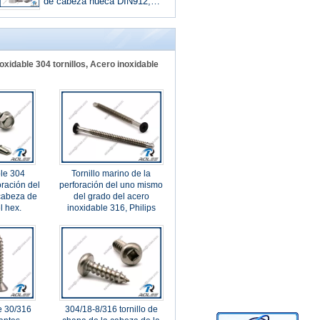
de cabeza hueca DIN912,
acero inoxidable 304/A2/18-8
xidable 304 tornillos, Acero inoxidable
le 304
Tornillo marino de la
oración del
perforación del uno mismo
cabeza de
del grado del acero
l hex.
inoxidable 316, Philips
plano, cabeza pintada negro
de Matt
de 30/316
304/18-8/316 tornillo de