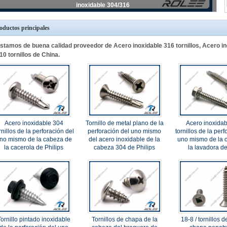
inoxidable 304/316
oductos principales
stamos de buena calidad proveedor de Acero inoxidable 316 tornillos, Acero ino
10 tornillos de China.
Acero inoxidable 304
Tornillo de metal plano de la
Acero inoxidab
rnillos de la perforación del
perforación del uno mismo
tornillos de la perf
no mismo de la cabeza de
del acero inoxidable de la
uno mismo de la 
la cacerola de Philips
cabeza 304 de Philips
la lavadora de
ornillo pintado inoxidable
Tornillos de chapa de la
18-8 / tornillos 