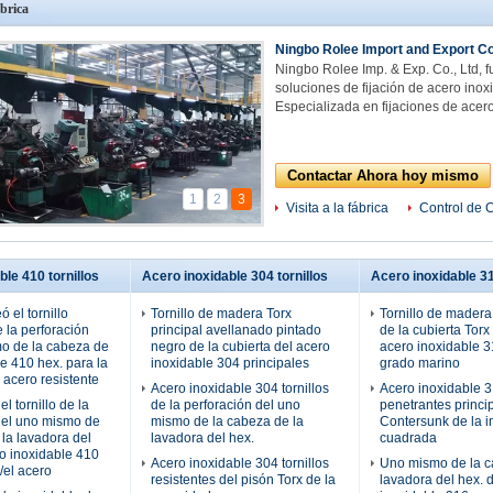
brica
Ningbo Rolee Import and Export Co.
Ningbo Rolee Imp. & Exp. Co., Ltd,
soluciones de fijación de acero inox
Especializada en fijaciones de acero
Contactar Ahora hoy mismo
1
2
3
Visita a la fábrica
Control de 
le 410 tornillos
Acero inoxidable 304 tornillos
Acero inoxidable 31
ó el tornillo
Tornillo de madera Torx
Tornillo de mader
 la perforación
principal avellanado pintado
de la cubierta Torx
o de la cabeza de
negro de la cubierta del acero
acero inoxidable 31
e 410 hex. para la
inoxidable 304 principales
grado marino
 acero resistente
Acero inoxidable 304 tornillos
Acero inoxidable 31
l tornillo de la
de la perforación del uno
penetrantes princi
del uno mismo de
mismo de la cabeza de la
Contersunk de la 
 la lavadora del
lavadora del hex.
cuadrada
ro inoxidable 410
Acero inoxidable 304 tornillos
Uno mismo de la c
/el acero
resistentes del pisón Torx de la
lavadora del hex. 