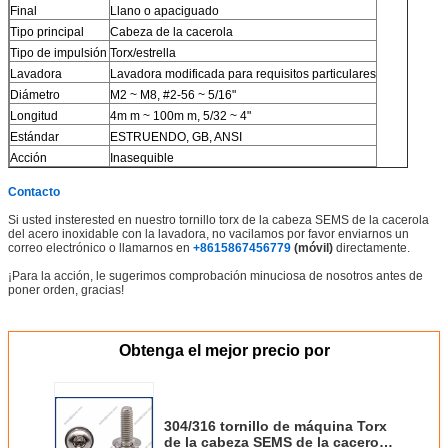
Final
Llano o apaciguado
Tipo principal
Cabeza de la cacerola
Tipo de impulsión
Torx/estrella
Lavadora
Lavadora modificada para requisitos particulares
Diámetro
M2 ~ M8, #2-56 ~ 5/16"
Longitud
4m m ~ 100m m, 5/32 ~ 4"
Estándar
ESTRUENDO, GB, ANSI
Acción
Inasequible
Contacto
Si usted insterested en nuestro tornillo torx de
la
cabeza SEMS de
la
cacerola
del acero inoxidable con la lavadora, no vacilamos por favor enviarnos un
correo electrónico o llamarnos en
+8615867456779
(móvil)
directamente.
¡Para la acción, le sugerimos comprobación minuciosa de nosotros antes de
poner orden, gracias!
Obtenga el mejor precio por
304/316 tornillo de máquina Torx
de la cabeza SEMS de la cacerola