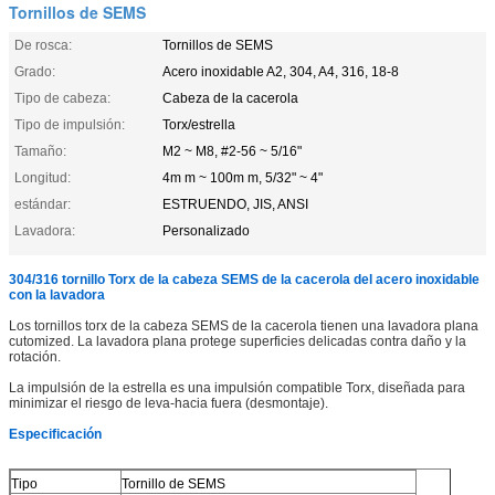
Tornillos de SEMS
De rosca:
Tornillos de SEMS
Grado:
Acero inoxidable A2, 304, A4, 316, 18-8
Tipo de cabeza:
Cabeza de la cacerola
Tipo de impulsión:
Torx/estrella
Tamaño:
M2 ~ M8, #2-56 ~ 5/16"
Longitud:
4m m ~ 100m m, 5/32" ~ 4"
estándar:
ESTRUENDO, JIS, ANSI
Lavadora:
Personalizado
304/316 tornillo Torx de la cabeza SEMS de la cacerola del acero inoxidable
con la lavadora
Los tornillos torx de la cabeza SEMS de la cacerola tienen una lavadora plana
cutomized. La lavadora plana protege superficies delicadas contra daño y la
rotación.
La impulsión de la estrella es una impulsión compatible Torx, diseñada para
minimizar el riesgo de leva-hacia fuera (desmontaje).
Especificación
Tipo
Tornillo de SEMS