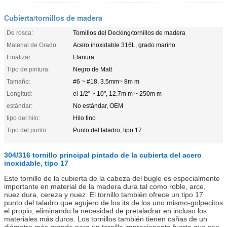
Cubierta/tornillos de madera
De rosca:
Tornillos del Decking/tornillos de madera
Material de Grado:
Acero inoxidable 316L, grado marino
Finalizar:
Llanura
Tipo de pintura:
Negro de Matt
Tamaño:
#6 ~ #18, 3.5mm~ 8m m
Longitud:
el 1/2” ~ 10", 12.7m m ~ 250m m
estándar:
No estándar, OEM
tipo del hilo:
Hilo fino
Tipo del punto:
Punto del taladro, tipo 17
304/316 tornillo principal pintado de la cubierta del acero
inoxidable, tipo 17
Este tornillo de la cubierta de la cabeza del bugle es especialmente
importante en material de la madera dura tal como roble, arce,
nuez dura, cereza y nuez. El tornillo también ofrece un tipo 17
punto del taladro que agujero de los its de los uno mismo-golpecitos
el propio, eliminando la necesidad de pretaladrar en incluso los
materiales más duros. Los tornillos también tienen cañas de un
diámetro más grande para un tornillo impresionante fuerte que sea