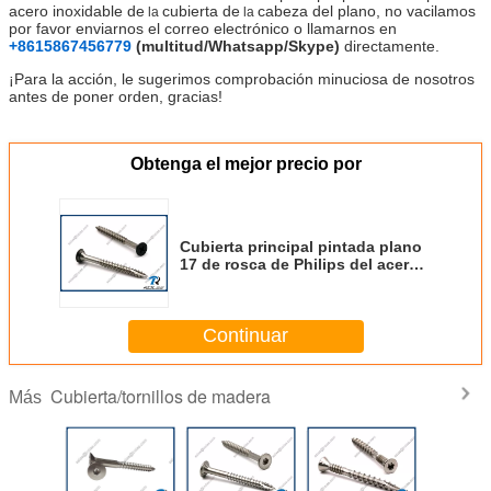
acero inoxidable de
cubierta de
cabeza del plano, no vacilamos
la
la
por favor enviarnos el correo electrónico o llamarnos en
+8615867456779
(multitud/Whatsapp/Skype)
directamente.
¡Para la acción, le sugerimos comprobación minuciosa de nosotros
antes de poner orden, gracias!
Obtenga el mejor precio por
Cubierta principal pintada plano
17 de rosca de Philips del acero
inoxidable 316L
Continuar
Cubierta/tornillos de madera
Más