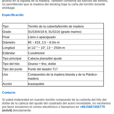
grueso en la vigueta de la madera. También conserva las fuerzas del tornillo,
no permitiendo que la madera del decking baje la caña del tornillo durante
shinkage.
Especificación
Tipo
Tornillo de la cubierta/tornillo de madera
Grado
SUS304/18-8, SUS316 (grado marino)
Final
Llano o apaciguado
Diámetro
#6 ~ #18, 3,5 ~ 8.0m m
Longitud
el 1/2 " ~ 10", 13 ~ 250m m
Estándar
Cusotmized
Tipo principal
Cabeza plana/del ajuste
Tipo del hilo
Grueso + fino, doble
Tipo del punto
Punto del taladro T17
Uso
Compuestos de la madera blanda y de la Plástico-
madera
Acción
Inasequible
Contacto
Si usted insterested en nuestro tornillo compuesto de
la
cubierta del hilo del
doble de
la
cabeza del ajuste del cuadrado del acero inoxidable, no vacilamos
por favor enviarnos el correo electrónico o llamarnos en
+8615867456779
(móvil)
directamente.