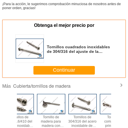
¡Para la acción, le sugerimos comprobación minuciosa de nosotros antes de
poner orden, gracias!
Obtenga el mejor precio por
Tornillos cuadrados inoxidables
de 304/316 del ajuste de la
cabeza del doble cubierta del
hilo con 4 semillas, tipo 17
Continuar
Cubierta/tornillos de madera
Más
Tornillo de
Tornillos de
Tornillos
Tornillo d
madera para
304/316 del acero
compuestos
del ac
madera con
inoxidable del
principales
inoxid