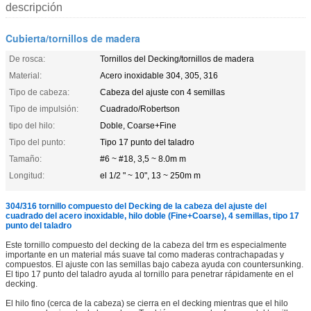
descripción
Cubierta/tornillos de madera
De rosca:
Tornillos del Decking/tornillos de madera
Material:
Acero inoxidable 304, 305, 316
Tipo de cabeza:
Cabeza del ajuste con 4 semillas
Tipo de impulsión:
Cuadrado/Robertson
tipo del hilo:
Doble, Coarse+Fine
Tipo del punto:
Tipo 17 punto del taladro
Tamaño:
#6 ~ #18, 3,5 ~ 8.0m m
Longitud:
el 1/2 " ~ 10", 13 ~ 250m m
304/316 tornillo compuesto del Decking de la cabeza del ajuste del
cuadrado del acero inoxidable, hilo doble (Fine+Coarse), 4 semillas, tipo 17
punto del taladro
Este tornillo compuesto del decking de la cabeza del trm es especialmente
importante en un material más suave tal como maderas contrachapadas y
compuestos. El ajuste con las semillas bajo cabeza ayuda con countersunking.
El tipo 17 punto del taladro ayuda al tornillo para penetrar rápidamente en el
decking.
El hilo fino (cerca de la cabeza) se cierra en el decking mientras que el hilo