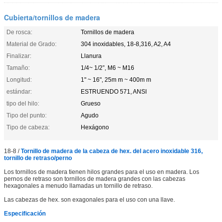
Cubierta/tornillos de madera
De rosca:
Tornillos de madera
Material de Grado:
304 inoxidables, 18-8,316, A2, A4
Finalizar:
Llanura
Tamaño:
1/4~ 1/2”, M6 ~ M16
Longitud:
1" ~ 16", 25m m ~ 400m m
estándar:
ESTRUENDO 571, ANSI
tipo del hilo:
Grueso
Tipo del punto:
Agudo
Tipo de cabeza:
Hexágono
18-8 /
Tornillo de madera de la cabeza de hex. del acero inoxidable 316,
tornillo de retraso/perno
Los tornillos de madera tienen hilos grandes para el uso en madera. Los
pernos de retraso son tornillos de madera grandes con las cabezas
hexagonales a menudo llamadas un tornillo de retraso.
Las cabezas de hex. son exagonales para el uso con una llave.
Especificación