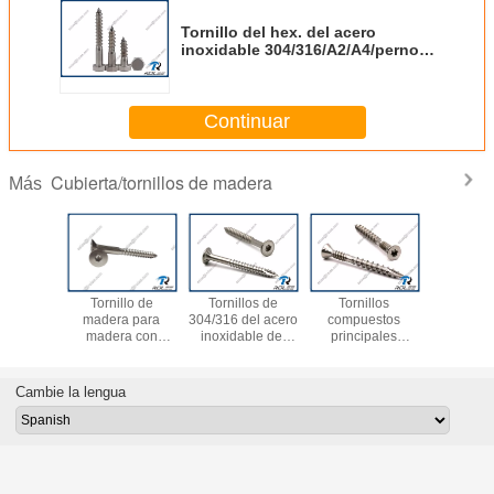
Tornillo del hex. del acero
inoxidable 304/316/A2/A4/perno
de retraso de madera
Continuar
Cubierta/tornillos de madera
Más
Tornillo de
Tornillos de
Tornillos
tornillo in
madera para
304/316 del acero
compuestos
del Decki
madera con
inoxidable del
principales
grado 1-1
accionamiento
hex. de la
avellanados Torx
marinos de
hexagonal de
impulsión T17
inoxidables de
tipo 17, h
acero inoxidable
listón del bugle
304/316 cubierta
Cambie la lengua
304/316
con 4 semillas