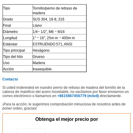
Tipo
Tornillo/perno de retraso de
madera
Grado
SUS 304, 18-8, 316
Final
Llano
Diámetro
1/4~ 1/2”, M6 ~ M16
Longitud
1" ~ 16", 25m m ~ 400m m
Estándar
ESTRUENDO 571, ANSI
Tipo principal
Hexágono
Tipo del hilo
Grueso
Uso
Madera
Acción
Inasequible
Contacto
Si usted insterested en nuestro perno de retraso de madera del tornillo de
la
cabeza de maleficio del acero inoxidable, no vacilamos por favor enviarnos un
correo electrónico o llamarnos en
+8615867456779 (móvil)
directamente.
¡Para la acción, le sugerimos comprobación minuciosa de nosotros antes de
poner orden, gracias!
Obtenga el mejor precio por